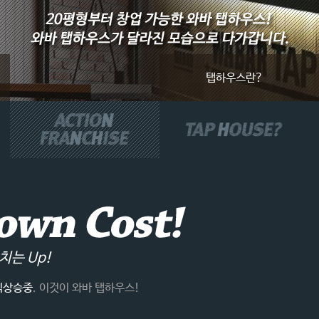
탭하우스란?
실전창업
치는 Up!
직상승중
. 이것이 와바 탭하우스!